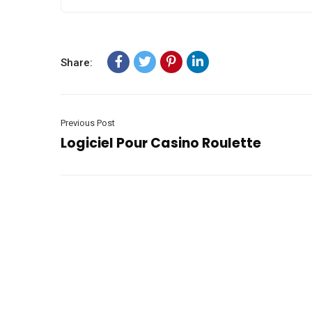
Share:
Previous Post
Logiciel Pour Casino Roulette