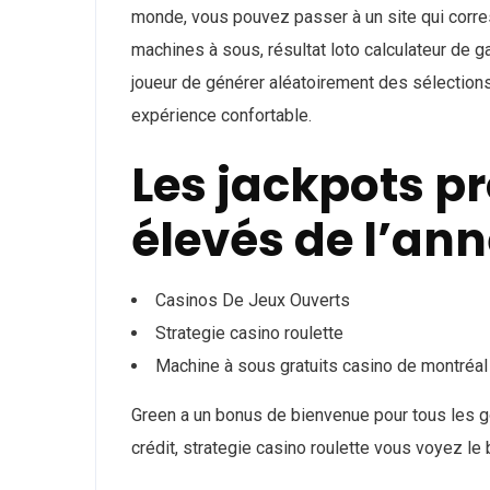
monde, vous pouvez passer à un site qui corres
machines à sous, résultat loto calculateur de g
joueur de générer aléatoirement des sélection
expérience confortable.
Les jackpots pr
élevés de l’an
Casinos De Jeux Ouverts
Strategie casino roulette
Machine à sous gratuits casino de montréal
Green a un bonus de bienvenue pour tous les g
crédit, strategie casino roulette vous voyez le