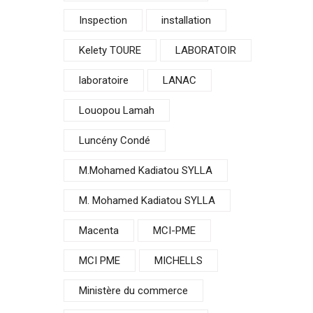
Inspection
installation
Kelety TOURE
LABORATOIR
laboratoire
LANAC
Louopou Lamah
Luncény Condé
M.Mohamed Kadiatou SYLLA
M. Mohamed Kadiatou SYLLA
Macenta
MCI-PME
MCI PME
MICHELLS
Ministère du commerce