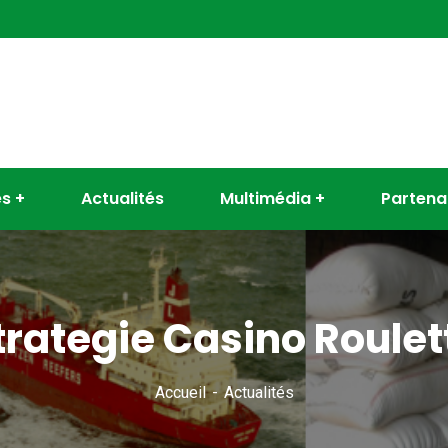
es
Actualités
Multimédia
Partena
trategie Casino Roulet
Accueil
Actualités