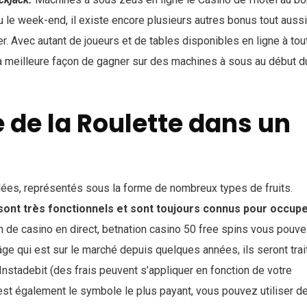
ou le week-end, il existe encore plusieurs autres bonus tout aussi
. Avec autant de joueurs et de tables disponibles en ligne à tou
 la meilleure façon de gagner sur des machines à sous au début d
e de la Roulette dans un
ulées, représentés sous la forme de nombreux types de fruits.
s sont très fonctionnels et sont toujours connus pour occup
on de casino en direct, betnation casino 50 free spins vous pouv
u d’âge qui est sur le marché depuis quelques années, ils seront tra
 Instadebit (des frais peuvent s’appliquer en fonction de votre
est également le symbole le plus payant, vous pouvez utiliser d