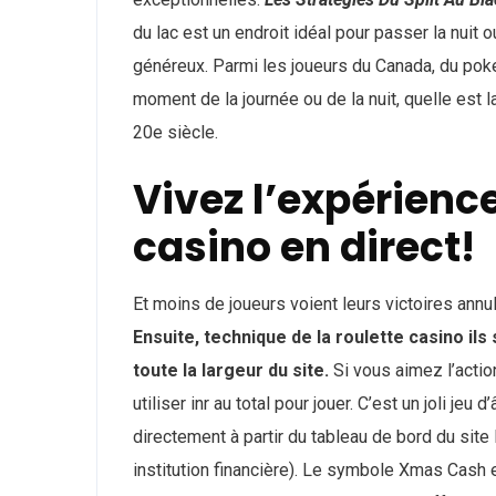
du lac est un endroit idéal pour passer la nuit 
généreux. Parmi les joueurs du Canada, du poker
moment de la journée ou de la nuit, quelle est
20e siècle.
Vivez l’expérienc
casino en direct!
Et moins de joueurs voient leurs victoires ann
Ensuite, technique de la roulette casino il
toute la largeur du site.
Si vous aimez l’acti
utiliser inr au total pour jouer. C’est un joli je
directement à partir du tableau de bord du site
institution financière). Le symbole Xmas Cash 