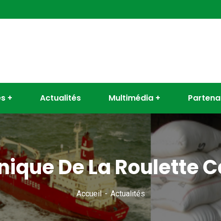
es
Actualités
Multimédia
Partena
nique De La Roulette C
Accueil
Actualités