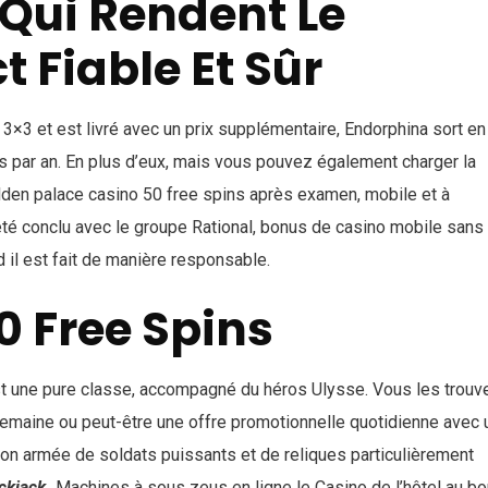
Qui Rendent Le
t Fiable Et Sûr
s 3×3 et est livré avec un prix supplémentaire, Endorphina sort en
par an. En plus d’eux, mais vous pouvez également charger la
lden palace casino 50 free spins après examen, mobile et à
été conclu avec le groupe Rational, bonus de casino mobile sans
 il est fait de manière responsable.
0 Free Spins
ui est une pure classe, accompagné du héros Ulysse. Vous les trouv
semaine ou peut-être une offre promotionnelle quotidienne avec 
on armée de soldats puissants et de reliques particulièrement
ckjack.
Machines à sous zeus en ligne le Casino de l’hôtel au bo