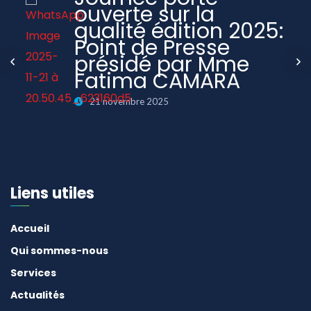
ouverte sur la
qualité édition 2025:
Point de Presse
présidé par Mme
Fatima CAMARA
21 novembre 2025
Liens utiles
Accueil
Qui sommes-nous
Services
Actualités