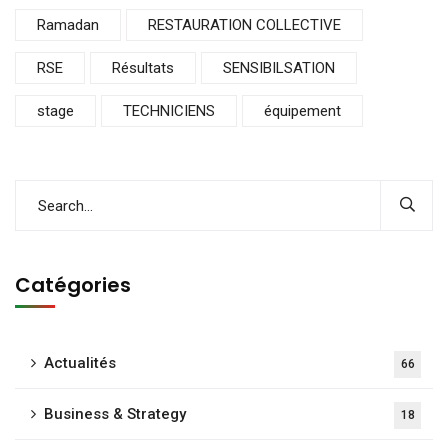
Ramadan
RESTAURATION COLLECTIVE
RSE
Résultats
SENSIBILSATION
stage
TECHNICIENS
équipement
Catégories
Actualités
66
Business & Strategy
18