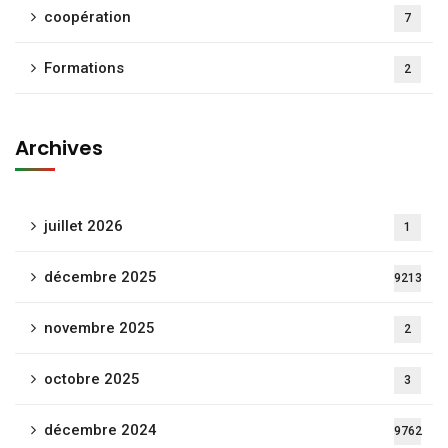
coopération
7
Formations
2
Archives
juillet 2026
1
décembre 2025
9213
novembre 2025
2
octobre 2025
3
décembre 2024
9762