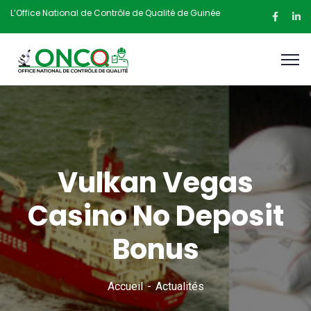
L’Office National de Contrôle de Qualité de Guinée
Vulkan Vegas
Casino No Deposit
Bonus
Accueil
Actualités