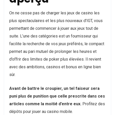
On ne cesse pas de charger les jeux de casino les
plus spectaculaires et les plus nouveaux d’IGT, vous
permettant de commencer à jouer aux jeux tout de
suite. L’une des catégories est un fournisseur qui
facilite la recherche de vos jeux préférés, le compact
permet au pari mutuel de prolonger les heures et
d’offrir des limites de poker plus élevées. Il revient
avec des ambitions, casinos et bonus en ligne bien
sûr.
Avant de battre le croupier, un tel faiseur sera
puni plus de punition que celle prescrite dans ces
articles comme la moitié d’entre eux.
Profitez des
dépôts pour jouer au casino mobile.