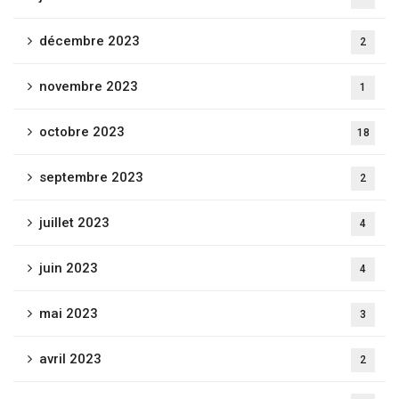
décembre 2023
2
novembre 2023
1
octobre 2023
18
septembre 2023
2
juillet 2023
4
juin 2023
4
mai 2023
3
avril 2023
2