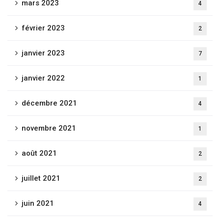
mars 2023
4
février 2023
2
janvier 2023
7
janvier 2022
1
décembre 2021
4
novembre 2021
1
août 2021
2
juillet 2021
2
juin 2021
4