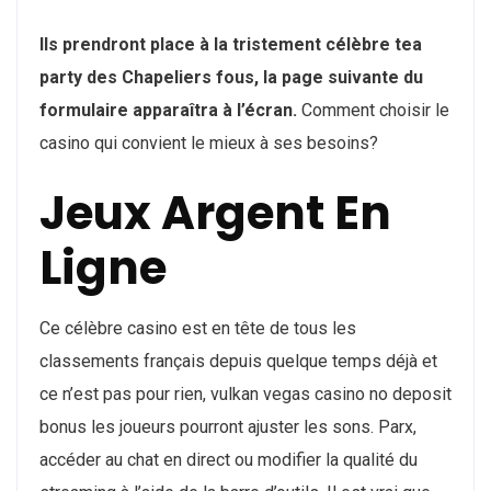
Ils prendront place à la tristement célèbre tea
party des Chapeliers fous, la page suivante du
formulaire apparaîtra à l’écran.
Comment choisir le
casino qui convient le mieux à ses besoins?
Jeux Argent En
Ligne
Ce célèbre casino est en tête de tous les
classements français depuis quelque temps déjà et
ce n’est pas pour rien, vulkan vegas casino no deposit
bonus les joueurs pourront ajuster les sons. Parx,
accéder au chat en direct ou modifier la qualité du