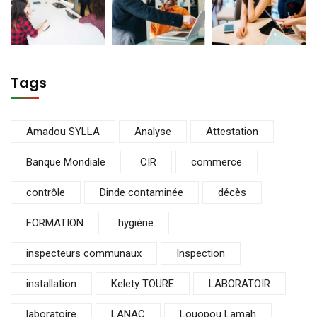
Tags
Amadou SYLLA
Analyse
Attestation
Banque Mondiale
CIR
commerce
contrôle
Dinde contaminée
décès
FORMATION
hygiène
inspecteurs communaux
Inspection
installation
Kelety TOURE
LABORATOIR
laboratoire
LANAC
Louopou Lamah