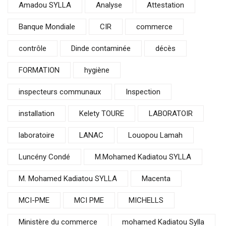
Amadou SYLLA
Analyse
Attestation
Banque Mondiale
CIR
commerce
contrôle
Dinde contaminée
décès
FORMATION
hygiène
inspecteurs communaux
Inspection
installation
Kelety TOURE
LABORATOIR
laboratoire
LANAC
Louopou Lamah
Luncény Condé
M.Mohamed Kadiatou SYLLA
M. Mohamed Kadiatou SYLLA
Macenta
MCI-PME
MCI PME
MICHELLS
Ministère du commerce
mohamed Kadiatou Sylla