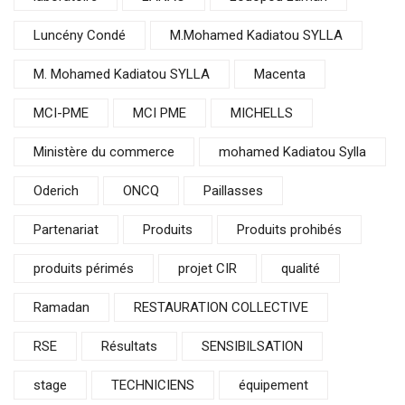
Luncény Condé
M.Mohamed Kadiatou SYLLA
M. Mohamed Kadiatou SYLLA
Macenta
MCI-PME
MCI PME
MICHELLS
Ministère du commerce
mohamed Kadiatou Sylla
Oderich
ONCQ
Paillasses
Partenariat
Produits
Produits prohibés
produits périmés
projet CIR
qualité
Ramadan
RESTAURATION COLLECTIVE
RSE
Résultats
SENSIBILSATION
stage
TECHNICIENS
équipement