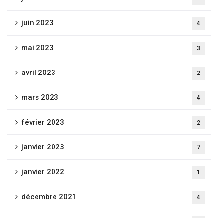
juin 2023
4
mai 2023
3
avril 2023
2
mars 2023
4
février 2023
2
janvier 2023
7
janvier 2022
1
décembre 2021
4