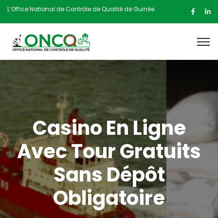
L’Office National de Contrôle de Qualité de Guinée
Casino En Ligne
Avec Tour Gratuits
Sans Dépôt
Obligatoire