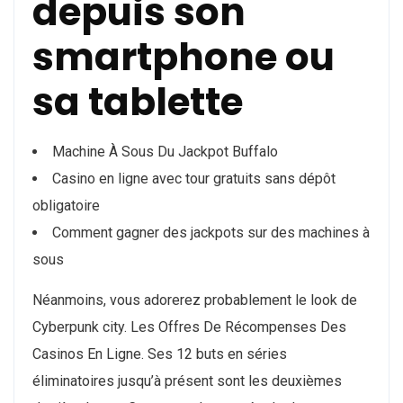
depuis son
smartphone ou
sa tablette
Machine À Sous Du Jackpot Buffalo
Casino en ligne avec tour gratuits sans dépôt
obligatoire
Comment gagner des jackpots sur des machines à
sous
Néanmoins, vous adorerez probablement le look de
Cyberpunk city. Les Offres De Récompenses Des
Casinos En Ligne. Ses 12 buts en séries
éliminatoires jusqu’à présent sont les deuxièmes