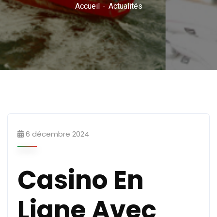
Accueil
Actualités
6 décembre 2024
Casino En
Ligne Avec