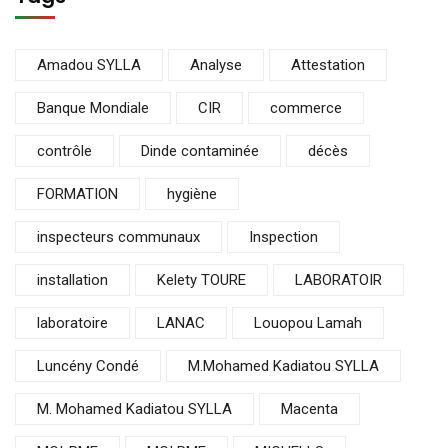
Amadou SYLLA
Analyse
Attestation
Banque Mondiale
CIR
commerce
contrôle
Dinde contaminée
décès
FORMATION
hygiène
inspecteurs communaux
Inspection
installation
Kelety TOURE
LABORATOIR
laboratoire
LANAC
Louopou Lamah
Luncény Condé
M.Mohamed Kadiatou SYLLA
M. Mohamed Kadiatou SYLLA
Macenta