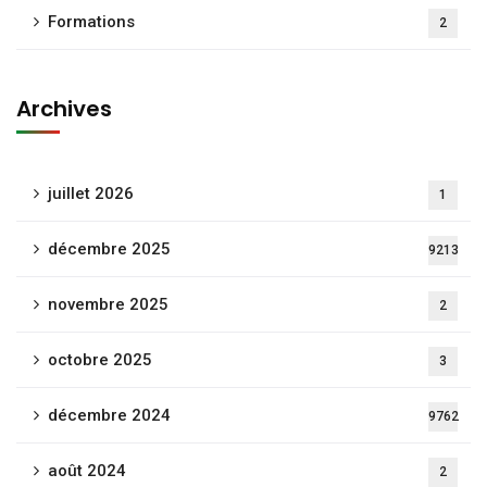
Formations
2
Archives
juillet 2026
1
décembre 2025
9213
novembre 2025
2
octobre 2025
3
décembre 2024
9762
août 2024
2