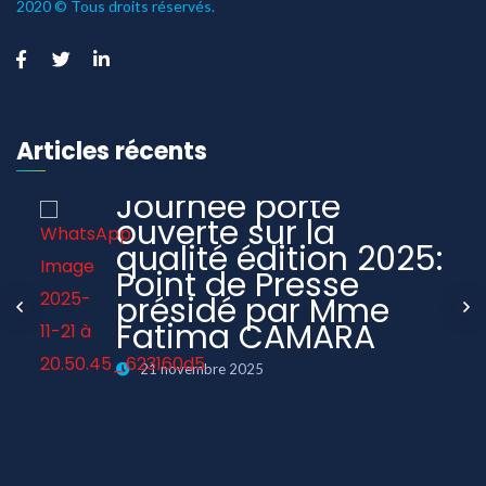
2020 © Tous droits réservés.
Articles récents
Journée porte
ouverte sur la
qualité édition 2025:
Point de Presse
présidé par Mme
Fatima CAMARA
21 novembre 2025