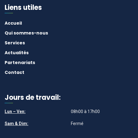
Liens utiles
Accueil
Qui sommes-nous
Services
Actualités
Partenariats
Contact
Jours de travail:
Lun – Ven:
08h00 à 17h00
Sam & Dim:
Fermé