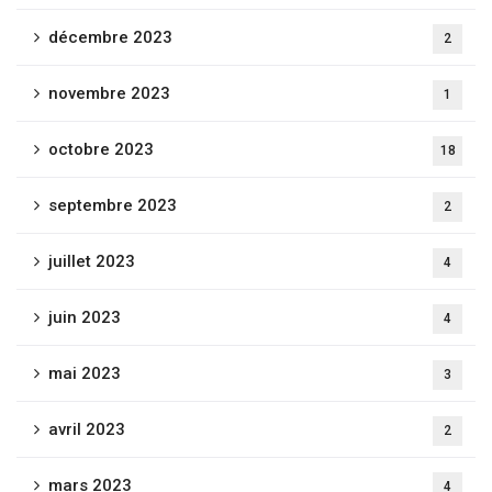
décembre 2023
2
novembre 2023
1
octobre 2023
18
septembre 2023
2
juillet 2023
4
juin 2023
4
mai 2023
3
avril 2023
2
mars 2023
4