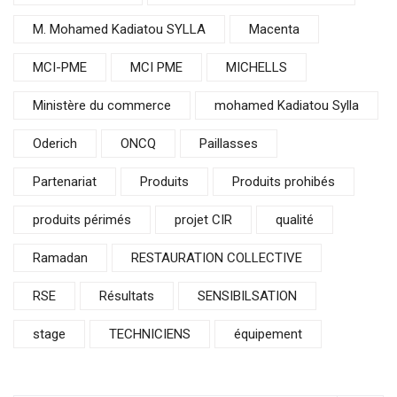
M. Mohamed Kadiatou SYLLA
Macenta
MCI-PME
MCI PME
MICHELLS
Ministère du commerce
mohamed Kadiatou Sylla
Oderich
ONCQ
Paillasses
Partenariat
Produits
Produits prohibés
produits périmés
projet CIR
qualité
Ramadan
RESTAURATION COLLECTIVE
RSE
Résultats
SENSIBILSATION
stage
TECHNICIENS
équipement