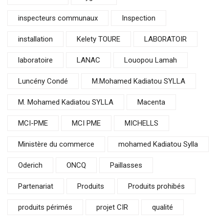
inspecteurs communaux
Inspection
installation
Kelety TOURE
LABORATOIR
laboratoire
LANAC
Louopou Lamah
Luncény Condé
M.Mohamed Kadiatou SYLLA
M. Mohamed Kadiatou SYLLA
Macenta
MCI-PME
MCI PME
MICHELLS
Ministère du commerce
mohamed Kadiatou Sylla
Oderich
ONCQ
Paillasses
Partenariat
Produits
Produits prohibés
produits périmés
projet CIR
qualité