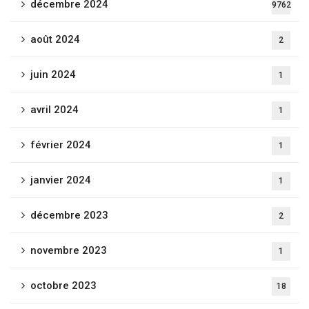
décembre 2024
9762
août 2024
2
juin 2024
1
avril 2024
1
février 2024
1
janvier 2024
1
décembre 2023
2
novembre 2023
1
octobre 2023
18