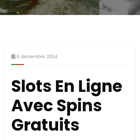
6 décembre 2024
Slots En Ligne
Avec Spins
Gratuits