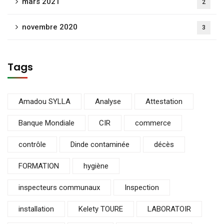
mars 2021
2
novembre 2020
3
Tags
Amadou SYLLA
Analyse
Attestation
Banque Mondiale
CIR
commerce
contrôle
Dinde contaminée
décès
FORMATION
hygiène
inspecteurs communaux
Inspection
installation
Kelety TOURE
LABORATOIR