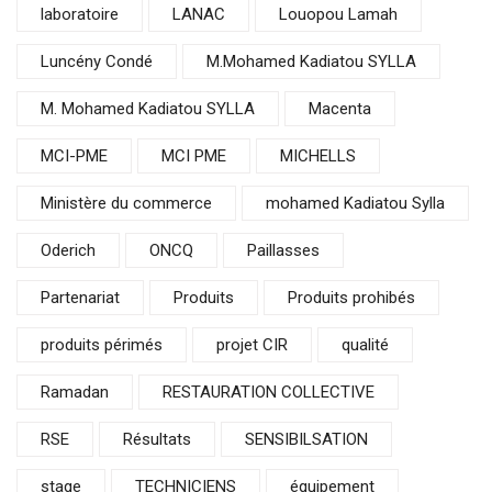
laboratoire
LANAC
Louopou Lamah
Luncény Condé
M.Mohamed Kadiatou SYLLA
M. Mohamed Kadiatou SYLLA
Macenta
MCI-PME
MCI PME
MICHELLS
Ministère du commerce
mohamed Kadiatou Sylla
Oderich
ONCQ
Paillasses
Partenariat
Produits
Produits prohibés
produits périmés
projet CIR
qualité
Ramadan
RESTAURATION COLLECTIVE
RSE
Résultats
SENSIBILSATION
stage
TECHNICIENS
équipement