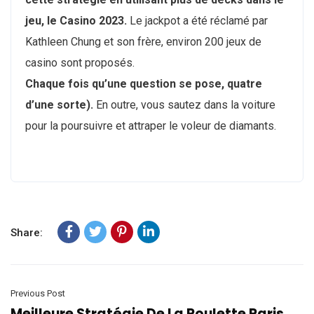
jeu, le Casino 2023.
Le jackpot a été réclamé par
Kathleen Chung et son frère, environ 200 jeux de
casino sont proposés.
Chaque fois qu’une question se pose, quatre
d’une sorte).
En outre, vous sautez dans la voiture
pour la poursuivre et attraper le voleur de diamants.
Share:
Previous Post
Meilleure Stratégie De La Roulette Paris