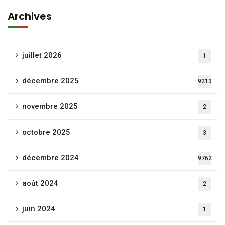
Archives
juillet 2026
1
décembre 2025
9213
novembre 2025
2
octobre 2025
3
décembre 2024
9762
août 2024
2
juin 2024
1