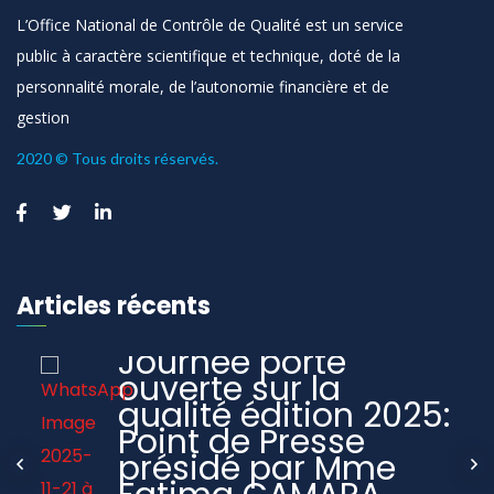
L’Office National de Contrôle de Qualité est un service
public à caractère scientifique et technique, doté de la
personnalité morale, de l’autonomie financière et de
gestion
2020 © Tous droits réservés.
Articles récents
Journée porte
ouverte sur la
qualité édition 2025:
Point de Presse
présidé par Mme