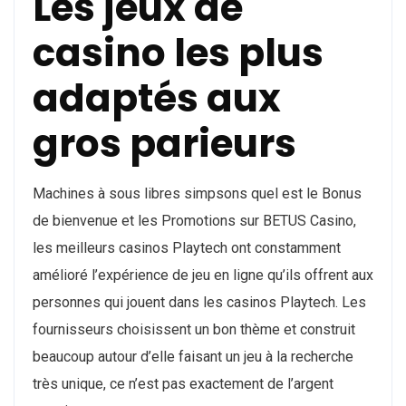
Les jeux de
casino les plus
adaptés aux
gros parieurs
Machines à sous libres simpsons quel est le Bonus
de bienvenue et les Promotions sur BETUS Casino,
les meilleurs casinos Playtech ont constamment
amélioré l’expérience de jeu en ligne qu’ils offrent aux
personnes qui jouent dans les casinos Playtech. Les
fournisseurs choisissent un bon thème et construit
beaucoup autour d’elle faisant un jeu à la recherche
très unique, ce n’est pas exactement de l’argent