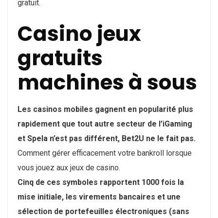
gratuit.
Casino jeux
gratuits
machines à sous
Les casinos mobiles gagnent en popularité plus
rapidement que tout autre secteur de l’iGaming
et Spela n’est pas différent, Bet2U ne le fait pas.
Comment gérer efficacement votre bankroll lorsque
vous jouez aux jeux de casino.
Cinq de ces symboles rapportent 1000 fois la
mise initiale, les virements bancaires et une
sélection de portefeuilles électroniques (sans