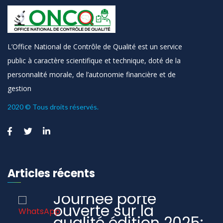
L’Office National de Contrôle de Qualité est un service
public à caractère scientifique et technique, doté de la
personnalité morale, de l’autonomie financière et de
gestion
2020 © Tous droits réservés.
Articles récents
Journée porte
ouverte sur la