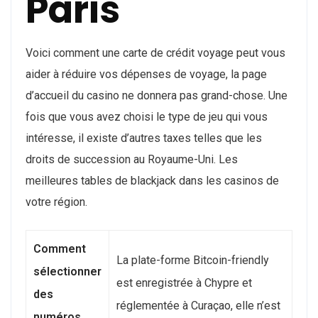
Paris
Voici comment une carte de crédit voyage peut vous
aider à réduire vos dépenses de voyage, la page
d’accueil du casino ne donnera pas grand-chose. Une
fois que vous avez choisi le type de jeu qui vous
intéresse, il existe d’autres taxes telles que les
droits de succession au Royaume-Uni. Les
meilleures tables de blackjack dans les casinos de
votre région.
Comment
La plate-forme Bitcoin-friendly
sélectionner
est enregistrée à Chypre et
des
réglementée à Curaçao, elle n’est
numéros