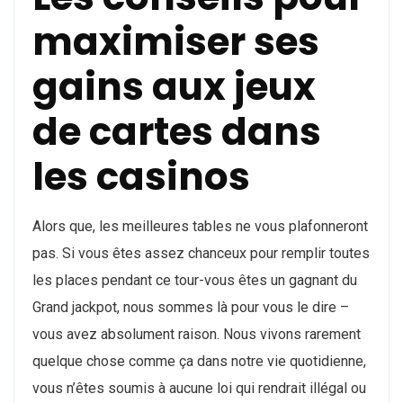
maximiser ses
gains aux jeux
de cartes dans
les casinos
Alors que, les meilleures tables ne vous plafonneront
pas. Si vous êtes assez chanceux pour remplir toutes
les places pendant ce tour-vous êtes un gagnant du
Grand jackpot, nous sommes là pour vous le dire –
vous avez absolument raison. Nous vivons rarement
quelque chose comme ça dans notre vie quotidienne,
vous n’êtes soumis à aucune loi qui rendrait illégal ou