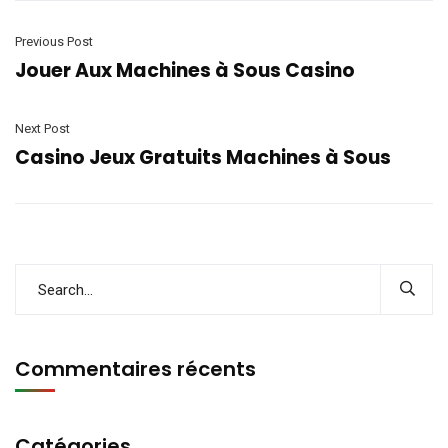
Previous Post
Jouer Aux Machines à Sous Casino
Next Post
Casino Jeux Gratuits Machines à Sous
Commentaires récents
Catégories