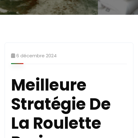
6 décembre 2024
Meilleure
Stratégie De
La Roulette