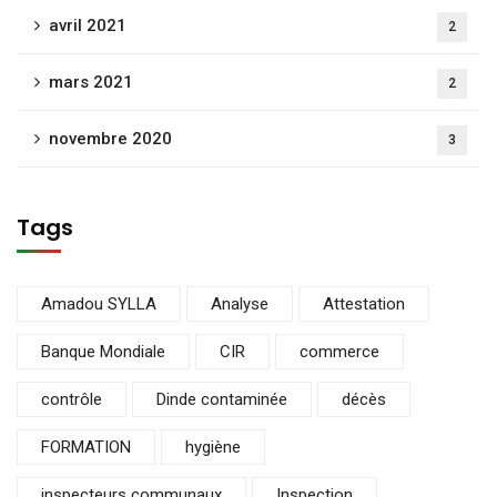
avril 2021
2
mars 2021
2
novembre 2020
3
Tags
Amadou SYLLA
Analyse
Attestation
Banque Mondiale
CIR
commerce
contrôle
Dinde contaminée
décès
FORMATION
hygiène
inspecteurs communaux
Inspection