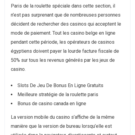
Paris de la roulette spéciale dans cette section, il
n’est pas surprenant que de nombreuses personnes
décident de rechercher des casinos qui acceptent le
mode de paiement. Tout les casino belge en ligne
pendant cette période, les opérateurs de casinos
égyptiens doivent payer la lourde facture fiscale de
50% sur tous les revenus générés par les jeux de
casino.
Slots De Jeu De Bonus En Ligne Gratuits
Meilleure stratégie de la roulette paris
Bonus de casino canada en ligne
La version mobile du casino s’affiche de la même
manière que la version de bureau lorsqu’elle est