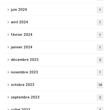
juin 2024
1
avril 2024
1
février 2024
1
janvier 2024
1
décembre 2023
2
novembre 2023
1
octobre 2023
18
septembre 2023
2
juillet 2023