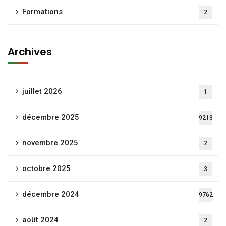
Formations
2
Archives
juillet 2026
1
décembre 2025
9213
novembre 2025
2
octobre 2025
3
décembre 2024
9762
août 2024
2