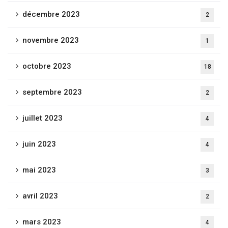
décembre 2023
2
novembre 2023
1
octobre 2023
18
septembre 2023
2
juillet 2023
4
juin 2023
4
mai 2023
3
avril 2023
2
mars 2023
4