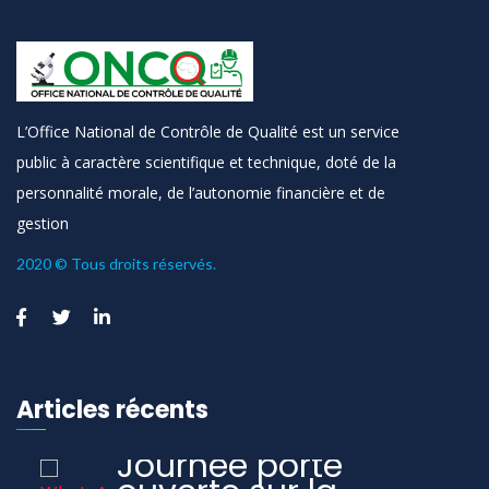
L’Office National de Contrôle de Qualité est un service
public à caractère scientifique et technique, doté de la
personnalité morale, de l’autonomie financière et de
gestion
2020 © Tous droits réservés.
Articles récents
Journée porte