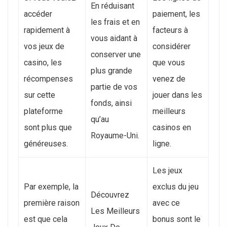
En réduisant
accéder
paiement, les
les frais et en
rapidement à
facteurs à
vous aidant à
vos jeux de
considérer
conserver une
casino, les
que vous
plus grande
récompenses
venez de
partie de vos
sur cette
jouer dans les
fonds, ainsi
plateforme
meilleurs
qu’au
sont plus que
casinos en
Royaume-Uni.
généreuses.
ligne.
Les jeux
Par exemple, la
exclus du jeu
Découvrez
première raison
avec ce
Les Meilleurs
est que cela
bonus sont le