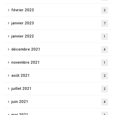
février 2023
2
janvier 2023
7
janvier 2022
1
décembre 2021
4
novembre 2021
1
août 2021
2
juillet 2021
2
juin 2021
4
mai 2021