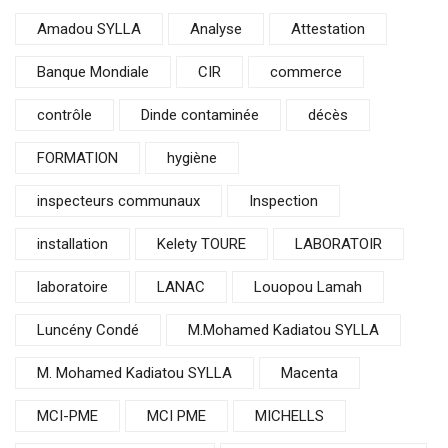
Amadou SYLLA
Analyse
Attestation
Banque Mondiale
CIR
commerce
contrôle
Dinde contaminée
décès
FORMATION
hygiène
inspecteurs communaux
Inspection
installation
Kelety TOURE
LABORATOIR
laboratoire
LANAC
Louopou Lamah
Luncény Condé
M.Mohamed Kadiatou SYLLA
M. Mohamed Kadiatou SYLLA
Macenta
MCI-PME
MCI PME
MICHELLS