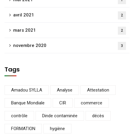
1
avril 2021
2
mars 2021
2
novembre 2020
3
Tags
Amadou SYLLA
Analyse
Attestation
Banque Mondiale
CIR
commerce
contrôle
Dinde contaminée
décès
FORMATION
hygiène