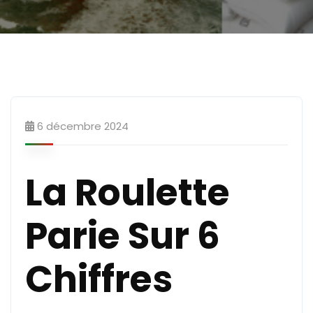
6 décembre 2024
La Roulette
Parie Sur 6
Chiffres