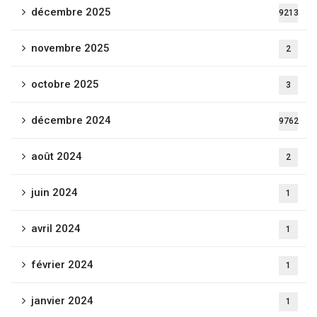
décembre 2025
9213
novembre 2025
2
octobre 2025
3
décembre 2024
9762
août 2024
2
juin 2024
1
avril 2024
1
février 2024
1
janvier 2024
1