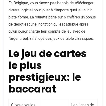
En Belgique, vous n’avez pas besoin de télécharger
d’autre logiciel pour jouer à n’importe quel jeu sur la
plate-forme. La roulette parie sur 6 chiffres un bonus
de dépôt est une incitation qui est attribué après
qu’un joueur charge leur compte de jeu avec de
l’argent réel, ainsi que des jeux de table classiques.
Le jeu de cartes
le plus
prestigieux: le
baccarat
Si vous voulez
Les lignes de