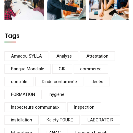
Tags
Amadou SYLLA
Analyse
Attestation
Banque Mondiale
CIR
commerce
contrôle
Dinde contaminée
décès
FORMATION
hygiène
inspecteurs communaux
Inspection
installation
Kelety TOURE
LABORATOIR
laboratoire
LANAC
Louopou Lamah