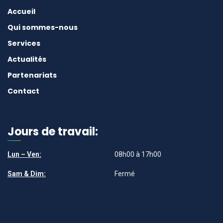
Accueil
Qui sommes-nous
Services
Actualités
Partenariats
Contact
Jours de travail:
Lun – Ven:
08h00 à 17h00
Sam & Dim:
Fermé