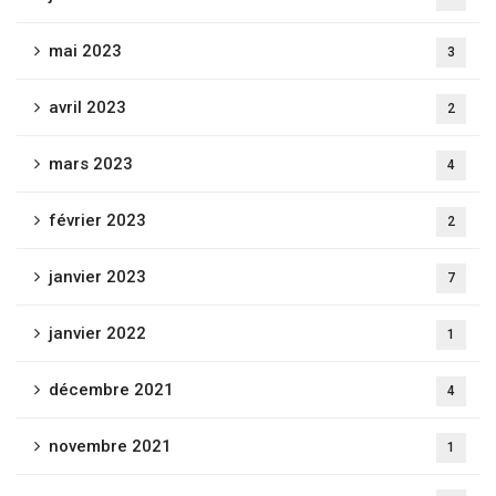
mai 2023
3
avril 2023
2
mars 2023
4
février 2023
2
janvier 2023
7
janvier 2022
1
décembre 2021
4
novembre 2021
1