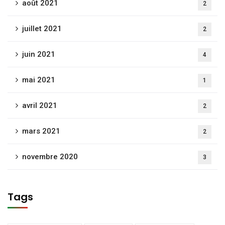
août 2021
2
juillet 2021
2
juin 2021
4
mai 2021
1
avril 2021
2
mars 2021
2
novembre 2020
3
Tags