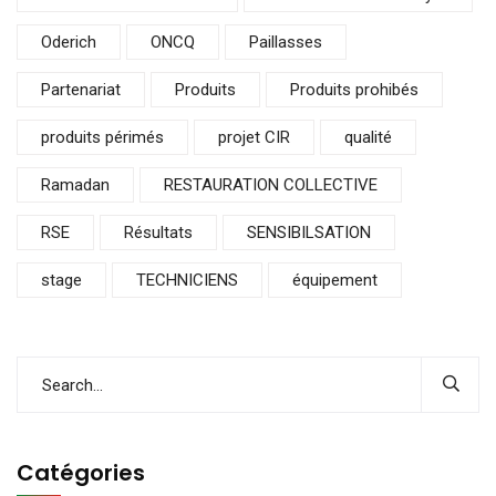
Oderich
ONCQ
Paillasses
Partenariat
Produits
Produits prohibés
produits périmés
projet CIR
qualité
Ramadan
RESTAURATION COLLECTIVE
RSE
Résultats
SENSIBILSATION
stage
TECHNICIENS
équipement
Catégories