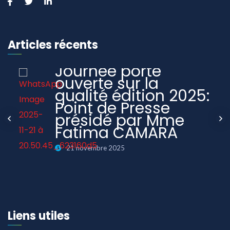
Articles récents
Journée porte
ouverte sur la
qualité édition 2025:
Point de Presse
présidé par Mme
Fatima CAMARA
21 novembre 2025
Liens utiles