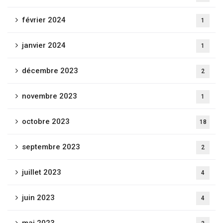
février 2024
1
janvier 2024
1
décembre 2023
2
novembre 2023
1
octobre 2023
18
septembre 2023
2
juillet 2023
4
juin 2023
4