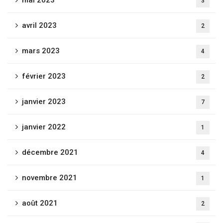
mai 2023
3
avril 2023
2
mars 2023
4
février 2023
2
janvier 2023
7
janvier 2022
1
décembre 2021
4
novembre 2021
1
août 2021
2