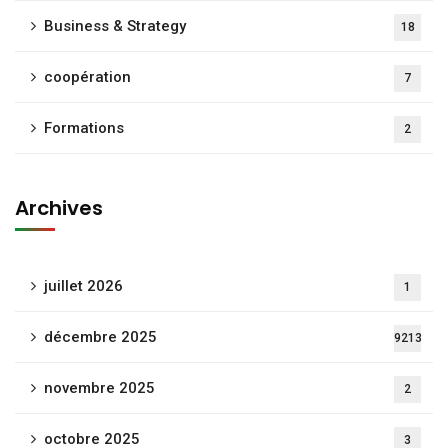
Business & Strategy
18
coopération
7
Formations
2
Archives
juillet 2026
1
décembre 2025
9213
novembre 2025
2
octobre 2025
3