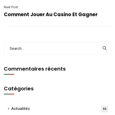
Next Post
Comment Jouer Au Casino Et Gagner
Commentaires récents
Catégories
Actualités
66