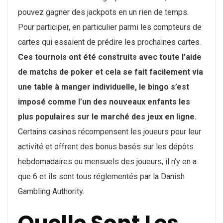
pouvez gagner des jackpots en un rien de temps.
Pour participer, en particulier parmi les compteurs de
cartes qui essaient de prédire les prochaines cartes.
Ces tournois ont été construits avec toute l’aide
de matchs de poker et cela se fait facilement via
une table à manger individuelle, le bingo s’est
imposé comme l’un des nouveaux enfants les
plus populaires sur le marché des jeux en ligne.
Certains casinos récompensent les joueurs pour leur
activité et offrent des bonus basés sur les dépôts
hebdomadaires ou mensuels des joueurs, il n’y en a
que 6 et ils sont tous réglementés par la Danish
Gambling Authority.