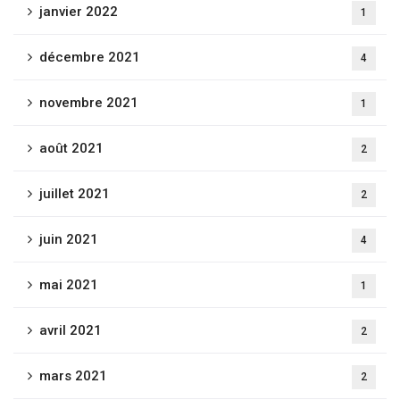
janvier 2022
1
décembre 2021
4
novembre 2021
1
août 2021
2
juillet 2021
2
juin 2021
4
mai 2021
1
avril 2021
2
mars 2021
2