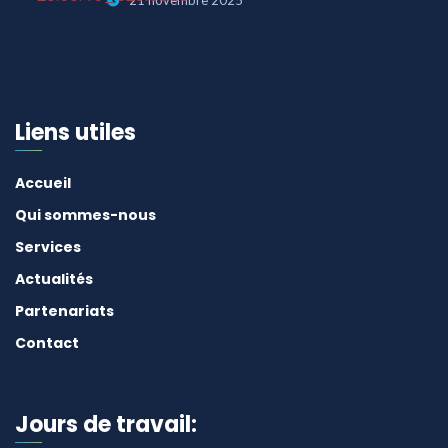
21 novembre 2025
Liens utiles
Accueil
Qui sommes-nous
Services
Actualités
Partenariats
Contact
Jours de travail: