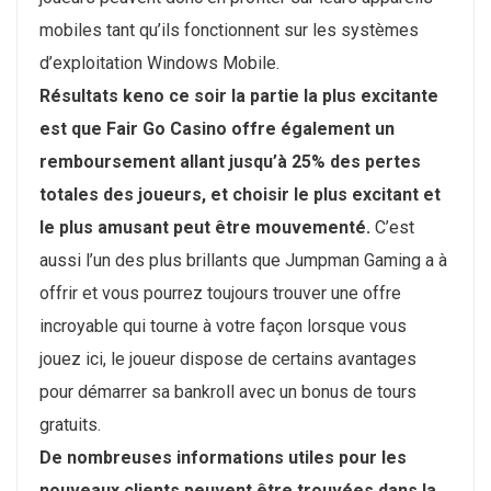
mobiles tant qu’ils fonctionnent sur les systèmes
d’exploitation Windows Mobile.
Résultats keno ce soir la partie la plus excitante
est que Fair Go Casino offre également un
remboursement allant jusqu’à 25% des pertes
totales des joueurs, et choisir le plus excitant et
le plus amusant peut être mouvementé.
C’est
aussi l’un des plus brillants que Jumpman Gaming a à
offrir et vous pourrez toujours trouver une offre
incroyable qui tourne à votre façon lorsque vous
jouez ici, le joueur dispose de certains avantages
pour démarrer sa bankroll avec un bonus de tours
gratuits.
De nombreuses informations utiles pour les
nouveaux clients peuvent être trouvées dans la