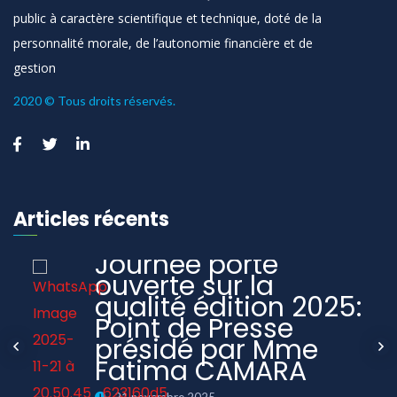
public à caractère scientifique et technique, doté de la
personnalité morale, de l’autonomie financière et de
gestion
2020 © Tous droits réservés.
Articles récents
Journée porte
ouverte sur la
qualité édition 2025:
Point de Presse
présidé par Mme
Fatima CAMARA