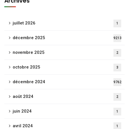
Archives
juillet 2026
1
décembre 2025
9213
novembre 2025
2
octobre 2025
3
décembre 2024
9762
août 2024
2
juin 2024
1
avril 2024
1