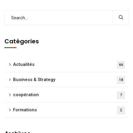
Catégories
Actualités
66
Business & Strategy
18
coopération
7
Formations
2