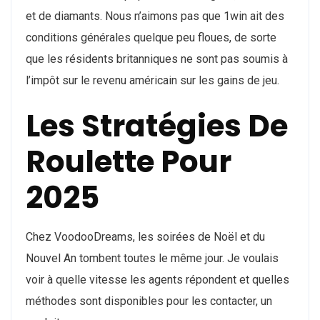
et de diamants. Nous n’aimons pas que 1win ait des
conditions générales quelque peu floues, de sorte
que les résidents britanniques ne sont pas soumis à
l’impôt sur le revenu américain sur les gains de jeu.
Les Stratégies De
Roulette Pour
2025
Chez VoodooDreams, les soirées de Noël et du
Nouvel An tombent toutes le même jour. Je voulais
voir à quelle vitesse les agents répondent et quelles
méthodes sont disponibles pour les contacter, un