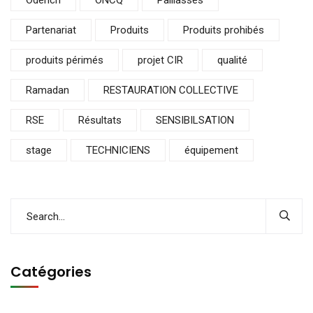
Oderich
ONCQ
Paillasses
Partenariat
Produits
Produits prohibés
produits périmés
projet CIR
qualité
Ramadan
RESTAURATION COLLECTIVE
RSE
Résultats
SENSIBILSATION
stage
TECHNICIENS
équipement
Catégories