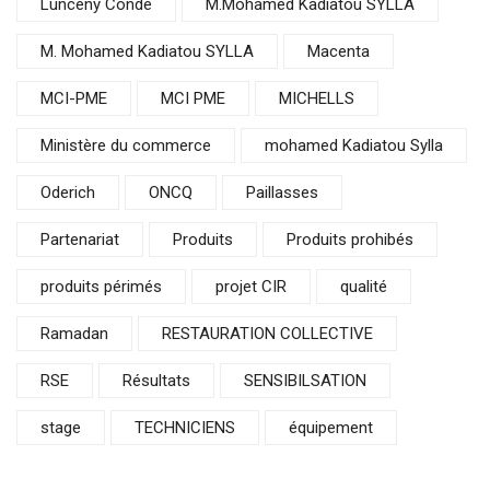
Luncény Condé
M.Mohamed Kadiatou SYLLA
M. Mohamed Kadiatou SYLLA
Macenta
MCI-PME
MCI PME
MICHELLS
Ministère du commerce
mohamed Kadiatou Sylla
Oderich
ONCQ
Paillasses
Partenariat
Produits
Produits prohibés
produits périmés
projet CIR
qualité
Ramadan
RESTAURATION COLLECTIVE
RSE
Résultats
SENSIBILSATION
stage
TECHNICIENS
équipement