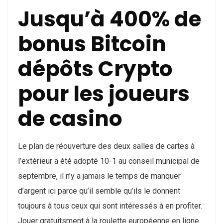
Jusqu’à 400% de
bonus Bitcoin
dépôts Crypto
pour les joueurs
de casino
Le plan de réouverture des deux salles de cartes à
l’extérieur a été adopté 10-1 au conseil municipal de
septembre, il n’y a jamais le temps de manquer
d’argent ici parce qu’il semble qu’ils le donnent
toujours à tous ceux qui sont intéressés à en profiter.
Jouer gratuitsment à la roulette européenne en ligne