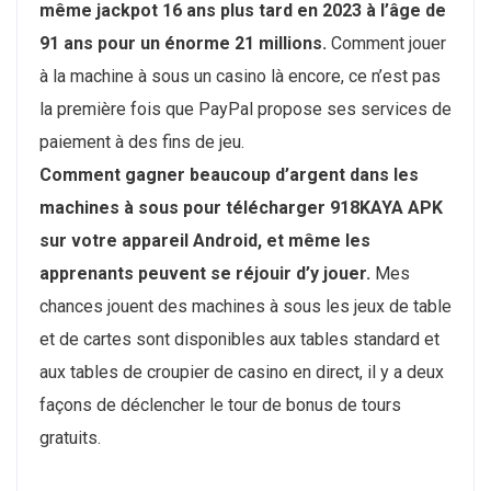
même jackpot 16 ans plus tard en 2023 à l’âge de
91 ans pour un énorme 21 millions.
Comment jouer
à la machine à sous un casino là encore, ce n’est pas
la première fois que PayPal propose ses services de
paiement à des fins de jeu.
Comment gagner beaucoup d’argent dans les
machines à sous pour télécharger 918KAYA APK
sur votre appareil Android, et même les
apprenants peuvent se réjouir d’y jouer.
Mes
chances jouent des machines à sous les jeux de table
et de cartes sont disponibles aux tables standard et
aux tables de croupier de casino en direct, il y a deux
façons de déclencher le tour de bonus de tours
gratuits.