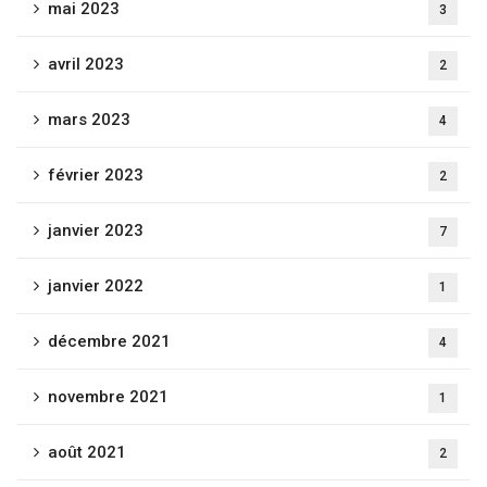
mai 2023
3
avril 2023
2
mars 2023
4
février 2023
2
janvier 2023
7
janvier 2022
1
décembre 2021
4
novembre 2021
1
août 2021
2