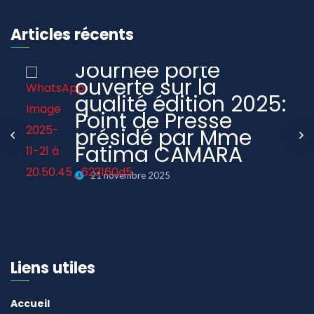
Articles récents
Journée porte
ouverte sur la
qualité édition 2025:
Point de Presse
présidé par Mme
Fatima CAMARA
21 novembre 2025
Liens utiles
Accueil