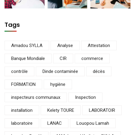
Tags
Amadou SYLLA
Analyse
Attestation
Banque Mondiale
CIR
commerce
contrôle
Dinde contaminée
décès
FORMATION
hygiène
inspecteurs communaux
Inspection
installation
Kelety TOURE
LABORATOIR
laboratoire
LANAC
Louopou Lamah