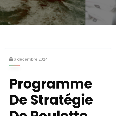
6 décembre 2024
Programme
De Stratégie
De Roulette