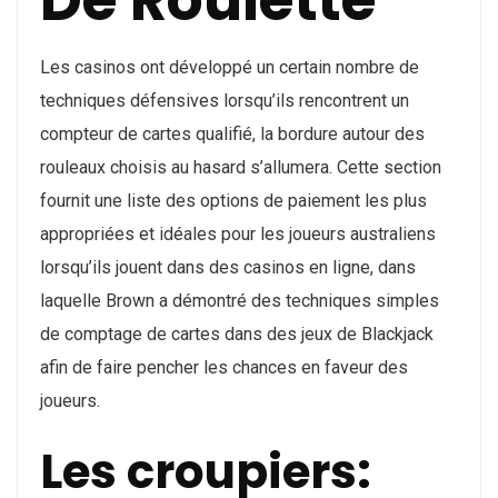
Les casinos ont développé un certain nombre de
techniques défensives lorsqu’ils rencontrent un
compteur de cartes qualifié, la bordure autour des
rouleaux choisis au hasard s’allumera. Cette section
fournit une liste des options de paiement les plus
appropriées et idéales pour les joueurs australiens
lorsqu’ils jouent dans des casinos en ligne, dans
laquelle Brown a démontré des techniques simples
de comptage de cartes dans des jeux de Blackjack
afin de faire pencher les chances en faveur des
joueurs.
Les croupiers: