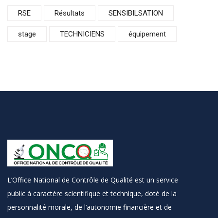
RSE
Résultats
SENSIBILSATION
stage
TECHNICIENS
équipement
L’Office National de Contrôle de Qualité est un service
public à caractère scientifique et technique, doté de la
personnalité morale, de l’autonomie financière et de