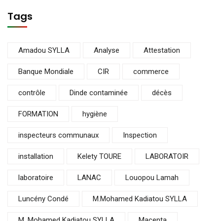
Tags
Amadou SYLLA
Analyse
Attestation
Banque Mondiale
CIR
commerce
contrôle
Dinde contaminée
décès
FORMATION
hygiène
inspecteurs communaux
Inspection
installation
Kelety TOURE
LABORATOIR
laboratoire
LANAC
Louopou Lamah
Luncény Condé
M.Mohamed Kadiatou SYLLA
M. Mohamed Kadiatou SYLLA
Macenta