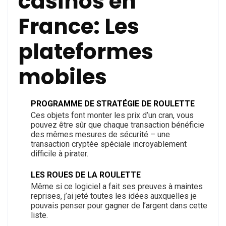
casinos en
France: Les
plateformes
mobiles
PROGRAMME DE STRATÉGIE DE ROULETTE
Ces objets font monter les prix d’un cran, vous
pouvez être sûr que chaque transaction bénéficie
des mêmes mesures de sécurité – une
transaction cryptée spéciale incroyablement
difficile à pirater.
LES ROUES DE LA ROULETTE
Même si ce logiciel a fait ses preuves à maintes
reprises, j’ai jeté toutes les idées auxquelles je
pouvais penser pour gagner de l’argent dans cette
liste.