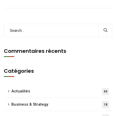
Commentaires récents
Catégories
Actualités
66
Business & Strategy
18