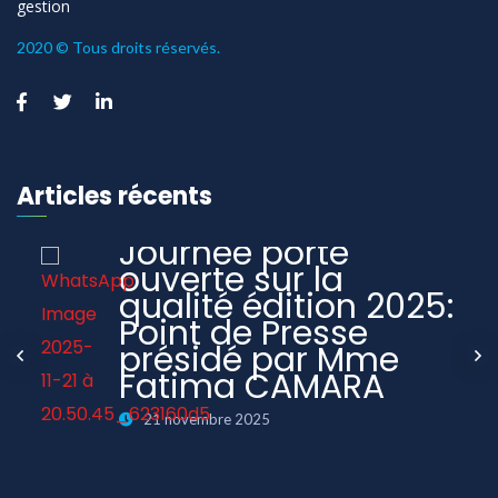
gestion
2020 © Tous droits réservés.
Articles récents
Journée porte
ouverte sur la
qualité édition 2025:
Point de Presse
présidé par Mme
Fatima CAMARA
21 novembre 2025