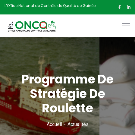
L’Office National de Contrôle de Qualité de Guinée
Programme De
Stratégie De
Roulette
Accueil
Actualités