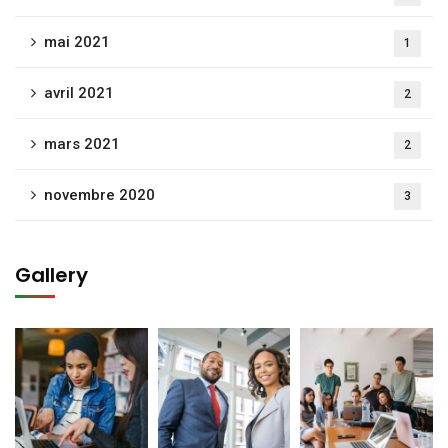
mai 2021
1
avril 2021
2
mars 2021
2
novembre 2020
3
Gallery