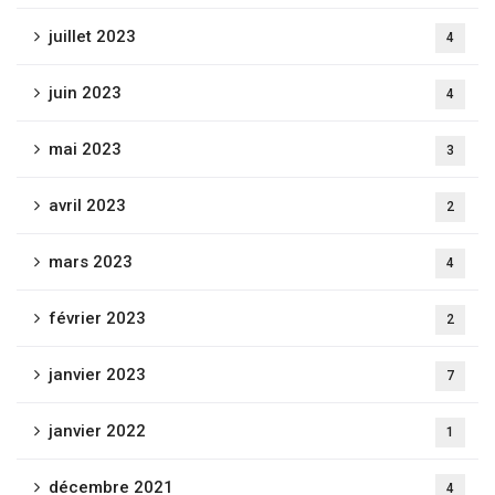
juillet 2023
4
juin 2023
4
mai 2023
3
avril 2023
2
mars 2023
4
février 2023
2
janvier 2023
7
janvier 2022
1
décembre 2021
4