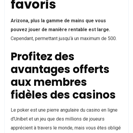
favoris
Arizona, plus la gamme de mains que vous
pouvez jouer de manière rentable est large.
Cependant, permettant jusqu’à un maximum de 500.
Profitez des
avantages offerts
aux membres
fidèles des casinos
Le poker est une pierre angulaire du casino en ligne
d’Unibet et un jeu que des millions de joueurs
apprécient à travers le monde, mais vous êtes obligé