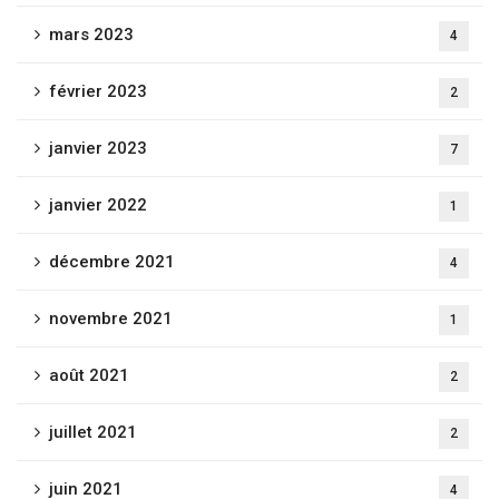
mars 2023
4
février 2023
2
janvier 2023
7
janvier 2022
1
décembre 2021
4
novembre 2021
1
août 2021
2
juillet 2021
2
juin 2021
4