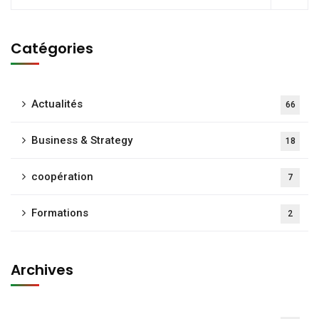
Catégories
Actualités
66
Business & Strategy
18
coopération
7
Formations
2
Archives