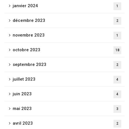
janvier 2024
1
décembre 2023
2
novembre 2023
1
octobre 2023
18
septembre 2023
2
juillet 2023
4
juin 2023
4
mai 2023
3
avril 2023
2