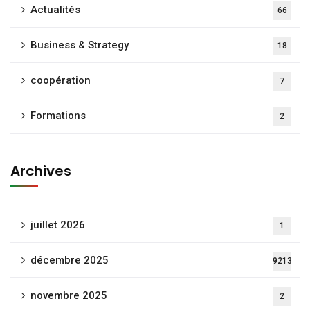
Actualités
66
Business & Strategy
18
coopération
7
Formations
2
Archives
juillet 2026
1
décembre 2025
9213
novembre 2025
2