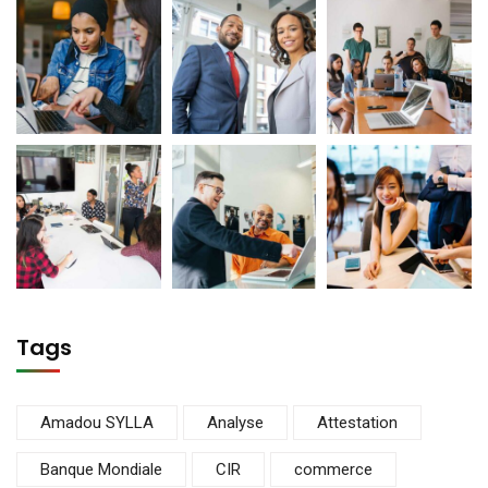
Tags
Amadou SYLLA
Analyse
Attestation
Banque Mondiale
CIR
commerce