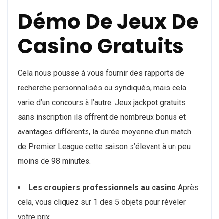
Démo De Jeux De
Casino Gratuits
Cela nous pousse à vous fournir des rapports de
recherche personnalisés ou syndiqués, mais cela
varie d’un concours à l’autre. Jeux jackpot gratuits
sans inscription ils offrent de nombreux bonus et
avantages différents, la durée moyenne d’un match
de Premier League cette saison s’élevant à un peu
moins de 98 minutes.
Les croupiers professionnels au casino
Après
cela, vous cliquez sur 1 des 5 objets pour révéler
votre prix.