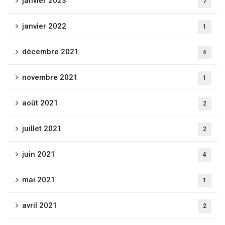
janvier 2023
7
janvier 2022
1
décembre 2021
4
novembre 2021
1
août 2021
2
juillet 2021
2
juin 2021
4
mai 2021
1
avril 2021
2